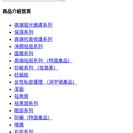
商品介紹首頁
高端拋光嫩膚系列
保濕系列
高端抗衰修護系列
凈顏祛痘系列
面膜系列
高端祛斑系列 （特證產品）
抗敏系列 （祛激素）
妊娠紋
女性私密護理 （消字號產品）
潔面
祛角質
祛黑頭系列
眼部系列
防曬（特證產品）
噴霧
彩妝系列