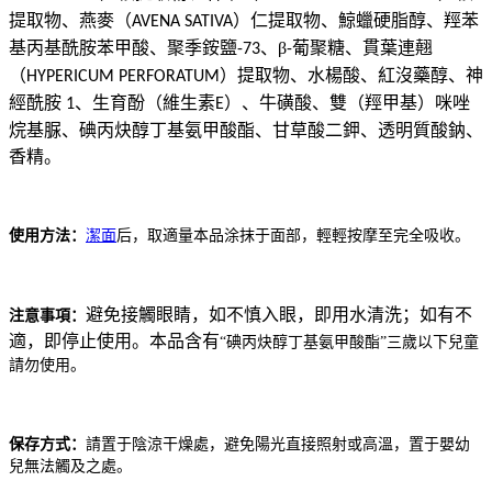
提取物、燕麥（
）仁提取物、鯨蠟硬脂醇、羥苯
AVENA SATIVA
基丙基酰胺苯甲酸、聚季銨鹽
、β
葡聚糖、貫葉連翹
-73
-
（
）提取物、水楊酸、紅沒藥醇、神
HYPERICUM PERFORATUM
經酰胺
、生育酚（維生素
）、牛磺酸、雙（羥甲基）咪唑
1
E
烷基脲、碘丙炔醇丁基氨甲酸酯、甘草酸二鉀、透明質酸鈉、
香精。
使用方法：
潔面
后，取適量本品涂抹于面部，輕輕按摩至完全吸收。
避免接觸眼睛，如不慎入眼，即用水清洗；如有不
注意事項：
適，即停止使用。本品含有
“碘丙炔醇丁基氨甲酸酯”三歲以下兒童
請勿使用。
保存方式：
請置于陰涼干燥處，避免陽光直接照射或高溫，置于嬰幼
兒無法觸及之處。