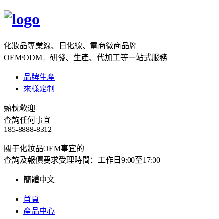
化妝品專業線、日化線、電商微商品牌
OEM/ODM，研發、生產、代加工等一站式服務
品牌生產
來樣定制
熱忱歡迎
査詢任何事宜
185-8888-8312
關于化妝品OEM事宜的
査詢及報價要求
受理時間：工作日9:00至17:00
簡體中文
首頁
產品中心