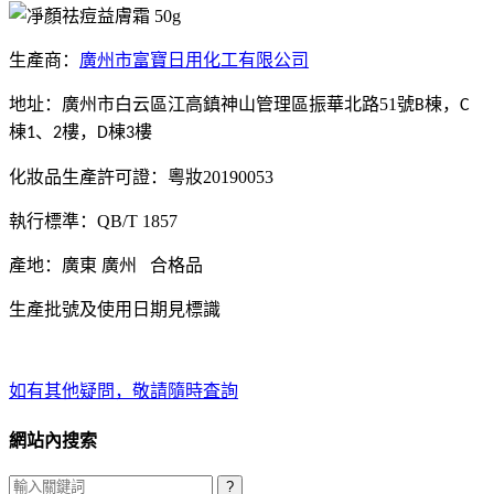
生產商：
廣州市富寶日用化工有限公司
地址：廣州市白云區江高鎮神山管理區振華北路51號
棟，
B
C
棟
、
樓，
棟
樓
1
2
D
3
化妝品生產許可證：粵妝20190053
執行標準：QB/T 1857
產地：廣東 廣州 合格品
生產批號及使用日期見標識
如有其他疑問，敬請隨時査詢
網站內搜索