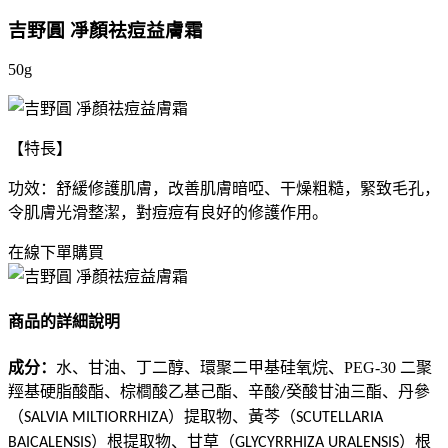
吉野圓 凈顏祛痘益膚霜
50g
【特長】
功效：舒緩修護肌膚，改善肌膚暗啞、干燥粗糙，緊致毛孔，
令肌膚光滑整潔，對痘痘有良好的修護作用。
在線下單購買
商品的詳細說明
成分：
水、甘油、丁二醇、環聚二甲基硅氧烷、
PEG-30
二聚
羥基硬脂酸酯、棕櫚酸乙基己酯、辛酸
癸酸甘油三酯、丹參
/
（
）提取物、黃芩（
SALVIA MILTIORRHIZA
SCUTELLARIA
）根提取物、甘草（
）根
BAICALENSIS
GLYCYRRHIZA URALENSIS